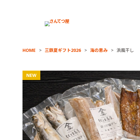
HOME
三鉄夏ギフト2026
海の恵み
浜風干し