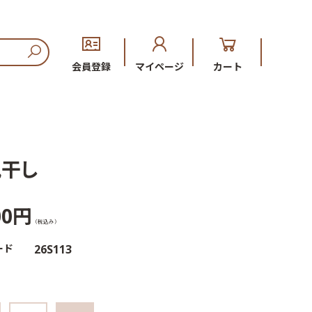
会員登録
マイページ
カート
風干し
00円
（税込み）
ード
26S113