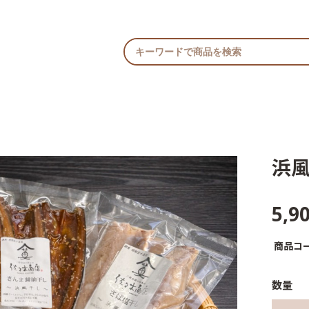
浜
5,9
商品コ
数量