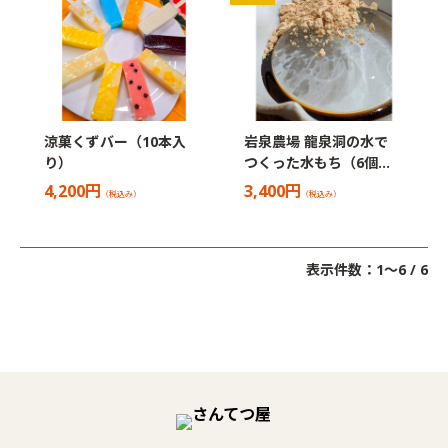
涼菓くずバー（10本入
岩泉農場 龍泉洞の水で
り）
つくった水もち（6個…
4,200円
3,400円
（税込み）
（税込み）
表示件数：1～6 / 6