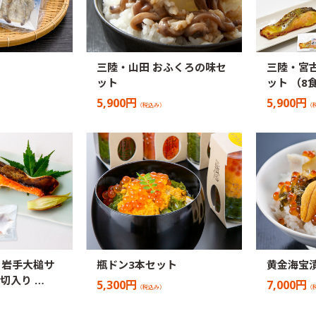
三陸・山田 おふくろの味セ
三陸・宮古
ット
ット （8
5,900円
5,900円
（税込み）
（
】岩手大槌サ
瓶ドン3本セット
黄金海宝
切入り …
5,300円
7,000円
（税込み）
（