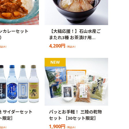
ンカレーセット
【大槌応援！】石山水産ご
）
またれ3種 お茶漬け用…
4,200円
税込み）
（税込み）
 サイダーセット
パッとお手軽！ 三陸の乾物
ト限定］
セット ［30セット限定］
1,900円
税込み）
（税込み）