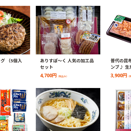
グ （5個入
ありすぽ〜く 人気の加工品
普代の昆
セット
ンブ♪ 生
4,700円
3,900円
（税込み）
（