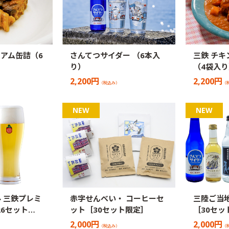
アム缶詰（6
さんてつサイダー （6本入
三鉄 チキ
り）
（4袋入り
2,200円
2,200円
（税込み）
（
 三鉄プレミ
赤字せんべい・ コーヒーセ
三陸ご当地
26セット…
ット［30セット限定］
［30セッ
2,000円
2,000円
（税込み）
（