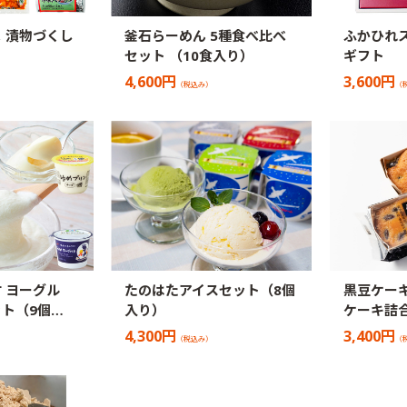
 漬物づくし
釜石らーめん 5種食べ比べ
ふかひれ
セット （10食入り）
ギフト
4,600円
3,600円
（税込み）
（
 ヨーグル
たのはたアイスセット（8個
黒豆ケー
ト（9個…
入り）
ケーキ詰合
4,300円
3,400円
（税込み）
（