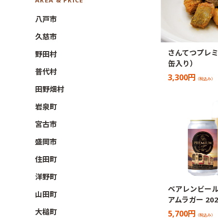
AREA & PRICE
八戸市
久慈市
さんてつプレミ
野田村
缶入り）
普代村
3,300円
（税込み）
田野畑村
岩泉町
宮古市
盛岡市
住田町
洋野町
ベアレンビール
山田町
アムラガー 20
大槌町
5,700円
（税込み）