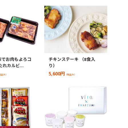
布でお肉もよろコ
チキンステーキ （8食入
たれカルビ…
り）
5,600円
税込み）
（税込み）