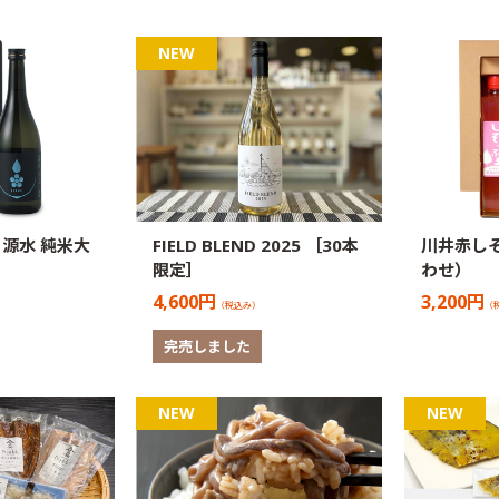
源水 純米大
FIELD BLEND 2025 ［30本
川井赤し
限定］
わせ）
4,600円
3,200円
（税込み）
（
完売しました