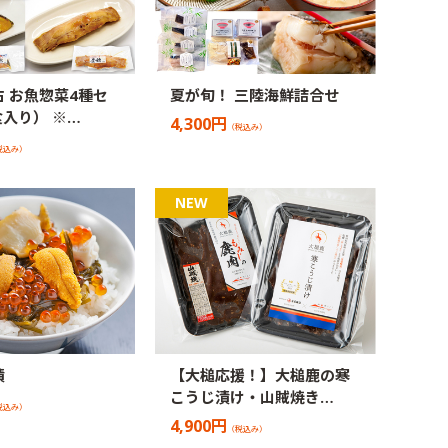
 お魚惣菜4種セ
夏が旬！ 三陸海鮮詰合せ
食入り） ※…
4,300円
（税込み）
税込み）
漬
【大槌応援！】大槌鹿の寒
こうじ漬け・山賊焼き…
税込み）
4,900円
（税込み）