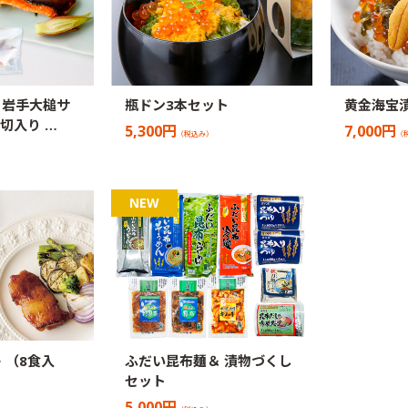
】岩手大槌サ
瓶ドン3本セット
黄金海宝
切入り …
5,300円
7,000円
（税込み）
（
 （8食入
ふだい昆布麺＆ 漬物づくし
セット
5,000円