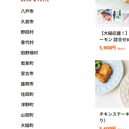
AREA & PRICE
八戸市
久慈市
野田村
【大槌応援！
ーモン 詰合せ8
普代村
5,900円
（税込み）
田野畑村
岩泉町
宮古市
盛岡市
住田町
洋野町
チキンステーキ
山田町
り）
大槌町
5,600円