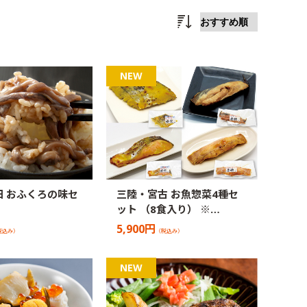
田 おふくろの味セ
三陸・宮古 お魚惣菜4種セ
ット （8食入り） ※…
5,900円
税込み）
（税込み）