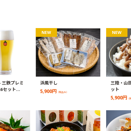
 三鉄プレミ
浜風干し
三陸・山
26セット…
ット
5,900円
（税込み）
5,900円
（