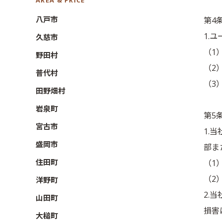
AREA & PRICE
八戸市
第4
1.
久慈市
（1
野田村
（2
普代村
（3
田野畑村
岩泉町
第5
宮古市
1.
盛岡市
部ま
住田町
（1
（2
洋野町
2.
山田町
損害
大槌町