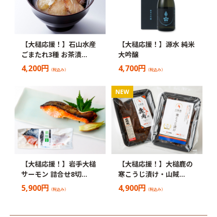
【大槌応援！】石山水産
【大槌応援！】源水 純米
ごまたれ3種 お茶漬…
大吟醸
4,200円
4,700円
（税込み）
（税込み）
【大槌応援！】岩手大槌
【大槌応援！】大槌鹿の
サーモン 詰合せ8切…
寒こうじ漬け・山賊…
5,900円
4,900円
（税込み）
（税込み）