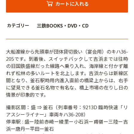
カートに入れる
カテゴリー
三鉄BOOKS・DVD・CD
大船渡線から先頭車が団体貸切扱い（宴会用）のキハ36-
205です。到着後、スイッチバックして吉浜までは往時
の旧国鉄盛線だった線路へ乗り入れ、海岸線と付かず離
れず松林の多いルートを北上します。吉浜からは新線区
間となり、釜石駅時用内進入直前の橋梁上からは、右手
に望見できる釜石名物で有名な、橋上市場の在りし日の
情景が印象的です。
撮影区間：盛 ⇒ 釜石（列車番号：9213D 臨時快速「リ
アスシーライナー」車両キハ36-208）
停車駅 : 盛ー陸前赤崎ー綾里ー小石浜ー甫嶺ー三陸ー吉
浜ー唐丹ー平田ー釜石