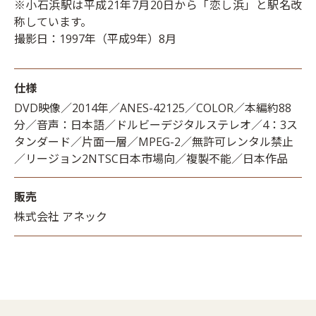
※小石浜駅は平成21年7月20日から「恋し浜」と駅名改
称しています。
撮影日：1997年（平成9年）8月
仕様
DVD映像／2014年／ANES-42125／COLOR／本編約88
分／音声：日本語／ドルビーデジタルステレオ／4：3ス
タンダード／片面一層／MPEG-2／無許可レンタル禁止
／リージョン2NTSC日本市場向／複製不能／日本作品
販売
株式会社 アネック